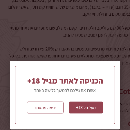
 ה-70 של המאה הקודמת עם הקטר אחד בלבד של כרמים. עשרים שנה אחר כך, בעקבות נישואי בנו,
גילברט, עם אליזבט רוק, גדל היקב והתייצב על גודלו הנוכחי – 35 דונם (עדיין – בלבד), מהם מייצרים שלוש תוויות קוט רוטי, שאשר יהלום
אפרסקים בתחילת חיי היקב.
כיום החקלאות היא אורגנית לחלוטין, גיל הגפנים הממוצע הוא מעל 30 שנה, וליקב חלקת ריבוי קטנה משלו, שם מטפחים את אחד מתתי
ר מגיעה העת לרענן גפנים שפסקו להניב.
היינות עשויים בסגנון קל יחסית, כשהיד על האלכוהול והעץ קלה למדי, והיינות מרגישים ונטעמים בהתאם. רק 20% עץ חדש, וחלק
סיבית, כפי שמצופה מחקלאים שעובדים תחת פרקטיקה אורגנית. בלי כל
ה צריך להכיר. השאר – בפרטים.
הכניסה לאתר מגיל 18+
אשרו את גילכם להמשך גלישה באתר
 היקב גאמאי מגפנים בוגרות. זהו יין חסר יומרות אך מלא חן וטעם,
מעל גיל 18+
יציאה מהאתר
ווה בחן נתחים של בשר קר וגבינות קשות.