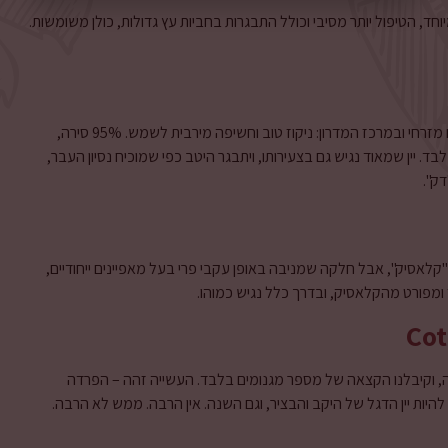
ד, הטיפול יותר מסיבי וכולל התבגרות בחביות עץ גדולות, כולן משומשות.
4 הקטר משלוש חלקות שממוקמות בצפון הקוט, במפנה דרום מזרחי ובמרכז המדרון: ניקוז טוב וחשיפה מירבית לשמש. 95% סירה,
ל בכרם, גיל הגפנים 10-60, 15% עץ חדש בלבד. יין שמאוד נגיש גם בצעירותו, ויתבגר היטב כפי שמוכיח נסיון העבר,
ק".
אסיק", אבל חלקה שמניבה באופן עקבי פרי בעל מאפיינים ייחודיים,
Cot
, וקיבלנו הקצאה של מספר מגנומים בלבד. העשייה זהה – הפרדה