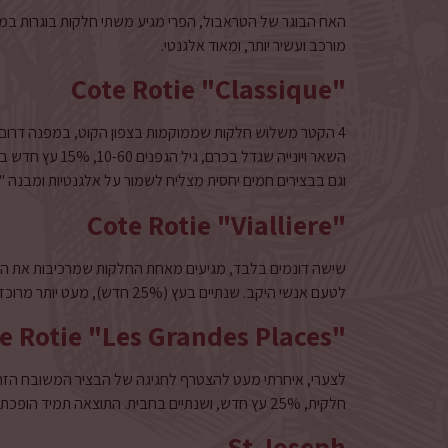
האח הבוגר של הטראבול, הפרי מגיע משתי חלקות בוגרות במיוח
מורכב ועשיר יותר, ומאוד אלגנטי.
Cote Rotie "Classique"
השאר ויונייה שגד
וגם בבצירים חמים יחסית מצליח לשמור על אלגנטיות ומבנה "ד
Cote Rotie "Vialliere"
שישה דונמים בלבד, מגיעים מאחת החלקות שמרכיבות את ה"קל
לטעם אנשי היקב. שנתיים בעץ (25% חדש), מעט יותר מרוכז ומפורט מהקלאסיק, ובדרך כלל נגיש כמוהו.
e Rotie "Les Grandes Places"
לצערי, איחרתי מעט להצטרף לחגיגה של הבציר המשובח הזה
חלקית, 25% עץ חדש, ושנתיים בחבית. התוצאה תמיד הופכת להיות יין הדגל של היקב והבציר, וגם השנה. אין הרבה. ממש לא הרבה.
St Joseph