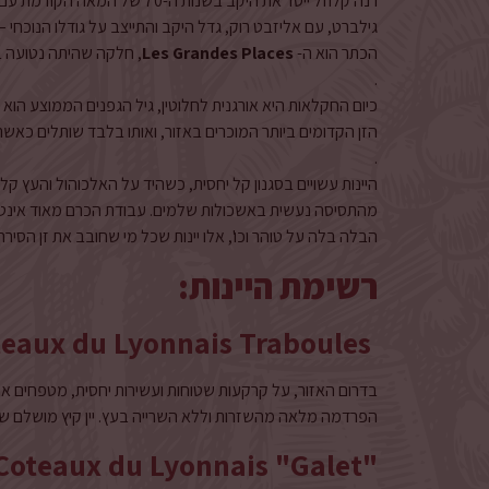
רנה קלוזל ייסד את היקב בשנות
הכתר הוא ה-
Les Grandes Places
, חלקה שהיתה נטועה ב
.
הזן הקדומים ביותר המוכרים באזור, ואותו בלבד שותלים כאש
.
מהתסיסה נעשית באשכולות שלמים. עבודת הכרם מאוד אינטנ
הבלה בלה על טוהר וכו', אלו יינות שכל מי שחובב את זן הסיר
רשימת היינות:
Coteaux du Lyonnais Traboules
בדרום האזור, על קרקעות שטוחות ועשירות יחסית, מטפחים אנשי
הפרדמה מלאה מהשזרות וללא השרייה בעץ. יין קיץ מושלם שיל
Coteaux du Lyonnais "Galet"